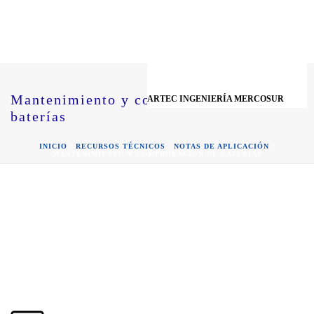
Mantenimiento y comprobación de
ARTEC INGENIERÍA MERCOSUR
baterías
INICIO
/
RECURSOS TÉCNICOS
/
NOTAS DE APLICACIÓN
/
MANTENIMIENTO Y COMPROBACIÓN DE BATERÍAS