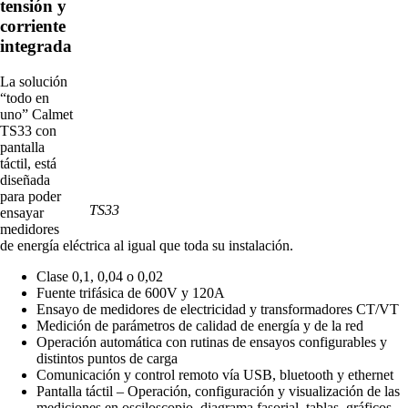
tensión y
corriente
integrada
La solución
“todo en
uno” Calmet
TS33 con
pantalla
táctil, está
diseñada
para poder
TS33
ensayar
medidores
de energía eléctrica al igual que toda su instalación.
Clase 0,1, 0,04 o 0,02
Fuente trifásica de 600V y 120A
Ensayo de medidores de electricidad y transformadores CT/VT
Medición de parámetros de calidad de energía y de la red
Operación automática con rutinas de ensayos configurables y
distintos puntos de carga
Comunicación y control remoto vía USB, bluetooth y ethernet
Pantalla táctil – Operación, configuración y visualización de las
mediciones en osciloscopio, diagrama fasorial, tablas, gráficos