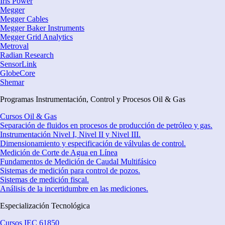
Iris Power
Megger
Megger Cables
Megger Baker Instruments
Megger Grid Analytics
Metroval
Radian Research
SensorLink
GlobeCore
Shemar
Programas Instrumentación, Control y Procesos Oil & Gas
Cursos Oil & Gas
Separación de fluidos en procesos de producción de petróleo y gas.
Instrumentación Nivel I, Nivel II y Nivel III.
Dimensionamiento y especificación de válvulas de control.
Medición de Corte de Agua en Línea
Fundamentos de Medición de Caudal Multifásico
Sistemas de medición para control de pozos.
Sistemas de medición fiscal.
Análisis de la incertidumbre en las mediciones.
Especialización Tecnológica
Cursos IEC 61850