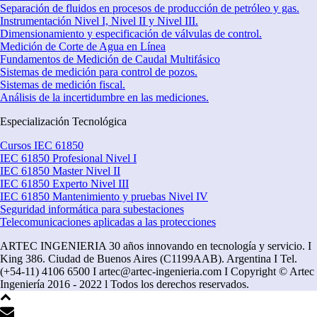
Separación de fluidos en procesos de producción de petróleo y gas.
Instrumentación Nivel I, Nivel II y Nivel III.
Dimensionamiento y especificación de válvulas de control.
Medición de Corte de Agua en Línea
Fundamentos de Medición de Caudal Multifásico
Sistemas de medición para control de pozos.
Sistemas de medición fiscal.
Análisis de la incertidumbre en las mediciones.
Especialización Tecnológica
Cursos IEC 61850
IEC 61850 Profesional Nivel I
IEC 61850 Master Nivel II
IEC 61850 Experto Nivel III
IEC 61850 Mantenimiento y pruebas Nivel IV
Seguridad informática para subestaciones
Telecomunicaciones aplicadas a las protecciones
ARTEC INGENIERIA 30 años innovando en tecnología y servicio. I
King 386. Ciudad de Buenos Aires (C1199AAB). Argentina I Tel.
(+54-11) 4106 6500 I artec@artec-ingenieria.com I Copyright © Artec
Ingeniería 2016 - 2022 l Todos los derechos reservados.