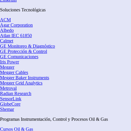
Soluciones Tecnológicas
ACM
Agar Corporation
Albedo
Atlan IEC 61850
Calmet
GE Monitoreo & Diagnóstico
GE Protección & Control
GE Comunicaciones
Iris Power
Megger
Megger Cables
Megger Baker Instruments
Megger Grid Analytics
Metroval
Radian Research
SensorLink
GlobeCore
Shemar
Programas Instrumentación, Control y Procesos Oil & Gas
Cursos Oil & Gas