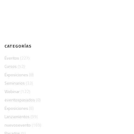
CATEGORÍAS
Eventos
(227)
Cursos
(52)
Exposiciones
(8)
Seminarios
(33)
Webinar
(122)
eventospasados
(8)
Exposiciones
(6)
Lanzamientos
(99)
nuevosevento
(169)
Pasados
(5)