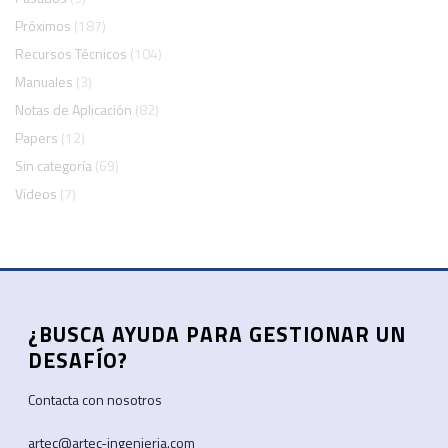
Próximos
(187)
Recursos Técnicos
(104)
Manuales
(3)
Notas de Aplicación
(82)
Papers
(12)
Sin categoría
(69)
Videos
(7)
¿BUSCA AYUDA PARA GESTIONAR UN
DESAFÍO?
Contacta con nosotros
artec@artec-ingenieria.com