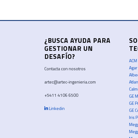
¿BUSCA AYUDA PARA
SO
GESTIONAR UN
TE
DESAFÍO?
ACM
Agar
Contacta con nosotros
Albe
artec@artec-ingenieria.com
Atla
Calm
+5411 4106 6500
GE M
GE P
Linkedin
GE C
Iris
Meg
Megg