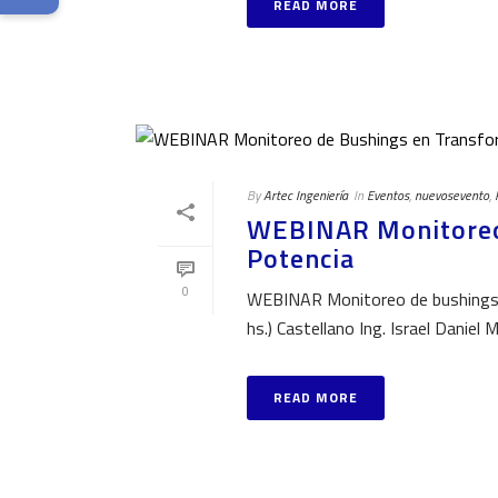
READ MORE
By
Artec Ingeniería
In
Eventos
,
nuevosevento
,
WEBINAR Monitoreo
Potencia
0
WEBINAR Monitoreo de bushings e
hs.) Castellano Ing. Israel Daniel
READ MORE