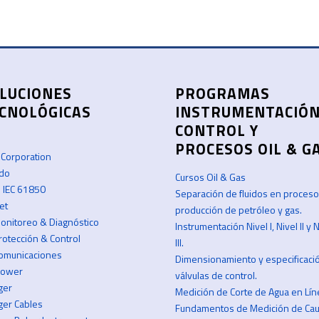
LUCIONES
PROGRAMAS
CNOLÓGICAS
INSTRUMENTACIÓN
CONTROL Y
PROCESOS OIL & G
 Corporation
do
Cursos Oil & Gas
n IEC 61850
Separación de fluidos en proces
et
producción de petróleo y gas.
onitoreo & Diagnóstico
Instrumentación Nivel I, Nivel II y 
rotección & Control
III.
omunicaciones
Dimensionamiento y especificaci
 Power
válvulas de control.
ger
Medición de Corte de Agua en Lín
er Cables
Fundamentos de Medición de Cau