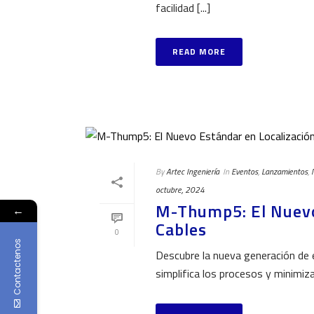
facilidad [...]
READ MORE
By
Artec Ingeniería
In
Eventos
,
Lanzamientos
,
octubre, 2024
M-Thump5: El Nuevo 
←
Cables
0
Contactenos
Descubre la nueva generación de e
simplifica los procesos y minimiza