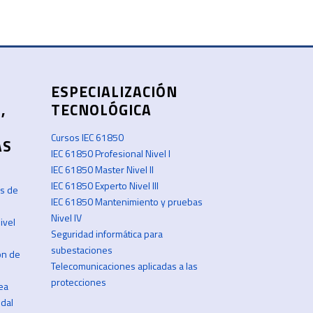
ESPECIALIZACIÓN
,
TECNOLÓGICA
Cursos IEC 61850
AS
IEC 61850 Profesional Nivel I
IEC 61850 Master Nivel II
IEC 61850 Experto Nivel III
os de
IEC 61850 Mantenimiento y pruebas
Nivel IV
Nivel
Seguridad informática para
subestaciones
ón de
Telecomunicaciones aplicadas a las
protecciones
ea
dal