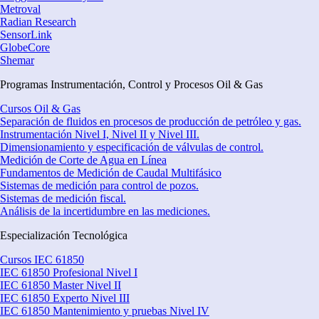
Metroval
Radian Research
SensorLink
GlobeCore
Shemar
Programas Instrumentación, Control y Procesos Oil & Gas
Cursos Oil & Gas
Separación de fluidos en procesos de producción de petróleo y gas.
Instrumentación Nivel I, Nivel II y Nivel III.
Dimensionamiento y especificación de válvulas de control.
Medición de Corte de Agua en Línea
Fundamentos de Medición de Caudal Multifásico
Sistemas de medición para control de pozos.
Sistemas de medición fiscal.
Análisis de la incertidumbre en las mediciones.
Especialización Tecnológica
Cursos IEC 61850
IEC 61850 Profesional Nivel I
IEC 61850 Master Nivel II
IEC 61850 Experto Nivel III
IEC 61850 Mantenimiento y pruebas Nivel IV