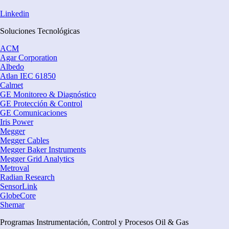
Linkedin
Soluciones Tecnológicas
ACM
Agar Corporation
Albedo
Atlan IEC 61850
Calmet
GE Monitoreo & Diagnóstico
GE Protección & Control
GE Comunicaciones
Iris Power
Megger
Megger Cables
Megger Baker Instruments
Megger Grid Analytics
Metroval
Radian Research
SensorLink
GlobeCore
Shemar
Programas Instrumentación, Control y Procesos Oil & Gas