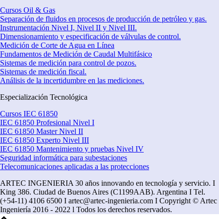
Cursos Oil & Gas
Separación de fluidos en procesos de producción de petróleo y gas.
Instrumentación Nivel I, Nivel II y Nivel III.
Dimensionamiento y especificación de válvulas de control.
Medición de Corte de Agua en Línea
Fundamentos de Medición de Caudal Multifásico
Sistemas de medición para control de pozos.
Sistemas de medición fiscal.
Análisis de la incertidumbre en las mediciones.
Especialización Tecnológica
Cursos IEC 61850
IEC 61850 Profesional Nivel I
IEC 61850 Master Nivel II
IEC 61850 Experto Nivel III
IEC 61850 Mantenimiento y pruebas Nivel IV
Seguridad informática para subestaciones
Telecomunicaciones aplicadas a las protecciones
ARTEC INGENIERIA 30 años innovando en tecnología y servicio. I
King 386. Ciudad de Buenos Aires (C1199AAB). Argentina I Tel.
(+54-11) 4106 6500 I artec@artec-ingenieria.com I Copyright © Artec
Ingeniería 2016 - 2022 l Todos los derechos reservados.