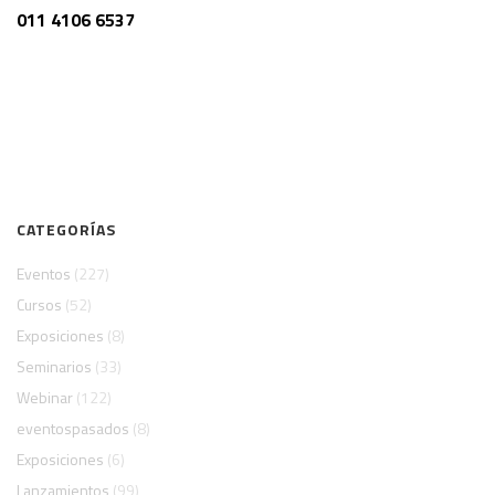
011 4106 6537
CATEGORÍAS
Eventos
(227)
Cursos
(52)
Exposiciones
(8)
Seminarios
(33)
Webinar
(122)
eventospasados
(8)
Exposiciones
(6)
Lanzamientos
(99)