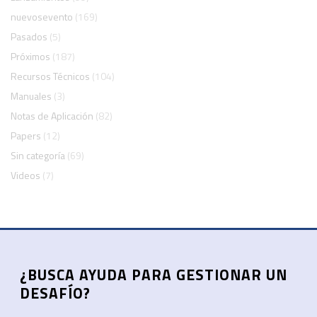
nuevosevento
(169)
Pasados
(5)
Próximos
(187)
Recursos Técnicos
(104)
Manuales
(3)
Notas de Aplicación
(82)
Papers
(12)
Sin categoría
(69)
Videos
(7)
¿BUSCA AYUDA PARA GESTIONAR UN
DESAFÍO?