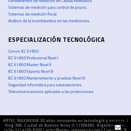
Fundamentos de Medición de Caudal Multifásico
Sistemas de medición para control de pozos.
Sistemas de medición fiscal.
Análisis de la incertidumbre en las mediciones.
ESPECIALIZACIÓN TECNOLÓGICA
Cursos IEC 61850
IEC 61850 Profesional Nivel I
IEC 61850 Master Nivel II
IEC 61850 Experto Nivel III
IEC 61850 Mantenimiento y pruebas Nivel IV
Seguridad informática para subestaciones
Telecomunicaciones aplicadas a las protecciones
ARTEC INGENIERIA 30 años innovando en tecnología y servicio. I
King 386. Ciudad de Buenos Aires (C1199AAB). Argentina I Tel.
(+54-11) 4106 6500 I artec@artec-ingenieria.com I Copyright ©