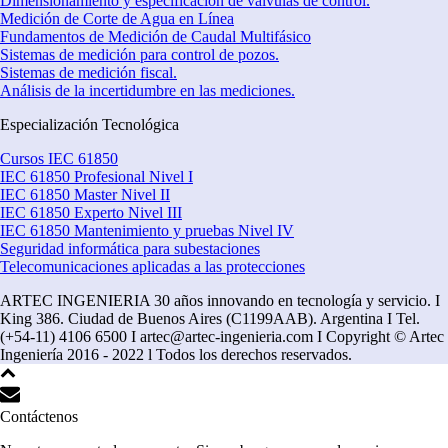
Dimensionamiento y especificación de válvulas de control.
Medición de Corte de Agua en Línea
Fundamentos de Medición de Caudal Multifásico
Sistemas de medición para control de pozos.
Sistemas de medición fiscal.
Análisis de la incertidumbre en las mediciones.
Especialización Tecnológica
Cursos IEC 61850
IEC 61850 Profesional Nivel I
IEC 61850 Master Nivel II
IEC 61850 Experto Nivel III
IEC 61850 Mantenimiento y pruebas Nivel IV
Seguridad informática para subestaciones
Telecomunicaciones aplicadas a las protecciones
ARTEC INGENIERIA 30 años innovando en tecnología y servicio. I
King 386. Ciudad de Buenos Aires (C1199AAB). Argentina I Tel.
(+54-11) 4106 6500 I artec@artec-ingenieria.com I Copyright © Artec
Ingeniería 2016 - 2022 l Todos los derechos reservados.
Contáctenos