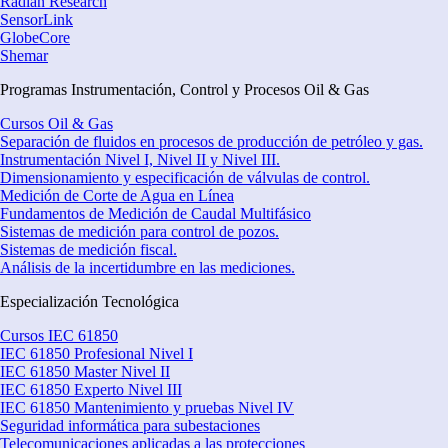
Radian Research
SensorLink
GlobeCore
Shemar
Programas Instrumentación, Control y Procesos Oil & Gas
Cursos Oil & Gas
Separación de fluidos en procesos de producción de petróleo y gas.
Instrumentación Nivel I, Nivel II y Nivel III.
Dimensionamiento y especificación de válvulas de control.
Medición de Corte de Agua en Línea
Fundamentos de Medición de Caudal Multifásico
Sistemas de medición para control de pozos.
Sistemas de medición fiscal.
Análisis de la incertidumbre en las mediciones.
Especialización Tecnológica
Cursos IEC 61850
IEC 61850 Profesional Nivel I
IEC 61850 Master Nivel II
IEC 61850 Experto Nivel III
IEC 61850 Mantenimiento y pruebas Nivel IV
Seguridad informática para subestaciones
Telecomunicaciones aplicadas a las protecciones