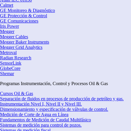
Calmet
GE Monitoreo & Diagnóstico
GE Protección & Control
GE Comunicaciones
Iris Power
Megger
Megger Cables
Megger Baker Instruments
Megger Grid Analytics
Metroval
Radian Research
SensorLink
GlobeCore
Shemar
Programas Instrumentación, Control y Procesos Oil & Gas
Cursos Oil & Gas
Separación de fluidos en procesos de producción de petróleo y gas.
Instrumentación Nivel I, Nivel II y Nivel III.
Dimensionamiento y especificación de válvulas de control.
Medición de Corte de Agua en Línea
Fundamentos de Medición de Caudal Multifásico
Sistemas de medición para control de pozos.
Sistemas de medición fiscal.