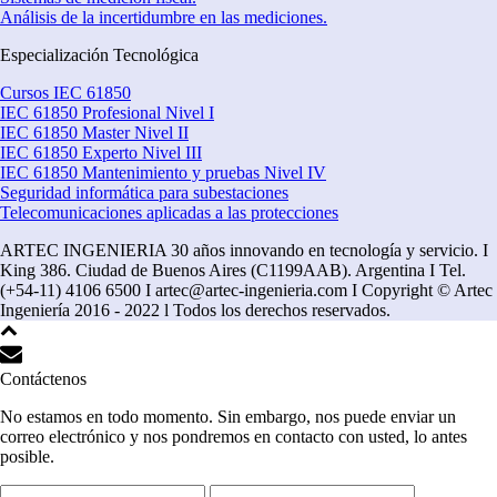
Análisis de la incertidumbre en las mediciones.
Especialización Tecnológica
Cursos IEC 61850
IEC 61850 Profesional Nivel I
IEC 61850 Master Nivel II
IEC 61850 Experto Nivel III
IEC 61850 Mantenimiento y pruebas Nivel IV
Seguridad informática para subestaciones
Telecomunicaciones aplicadas a las protecciones
ARTEC INGENIERIA 30 años innovando en tecnología y servicio. I
King 386. Ciudad de Buenos Aires (C1199AAB). Argentina I Tel.
(+54-11) 4106 6500 I artec@artec-ingenieria.com I Copyright © Artec
Ingeniería 2016 - 2022 l Todos los derechos reservados.
Contáctenos
No estamos en todo momento. Sin embargo, nos puede enviar un
correo electrónico y nos pondremos en contacto con usted, lo antes
posible.