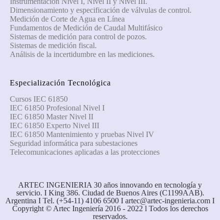
Instrumentación Nivel I, Nivel II y Nivel III.
Dimensionamiento y especificación de válvulas de control.
Medición de Corte de Agua en Línea
Fundamentos de Medición de Caudal Multifásico
Sistemas de medición para control de pozos.
Sistemas de medición fiscal.
Análisis de la incertidumbre en las mediciones.
Especialización Tecnológica
Cursos IEC 61850
IEC 61850 Profesional Nivel I
IEC 61850 Master Nivel II
IEC 61850 Experto Nivel III
IEC 61850 Mantenimiento y pruebas Nivel IV
Seguridad informática para subestaciones
Telecomunicaciones aplicadas a las protecciones
ARTEC INGENIERIA 30 años innovando en tecnología y
servicio. I King 386. Ciudad de Buenos Aires (C1199AAB).
Argentina I Tel. (+54-11) 4106 6500 I artec@artec-ingenieria.com I
Copyright © Artec Ingeniería 2016 - 2022 l Todos los derechos
reservados.