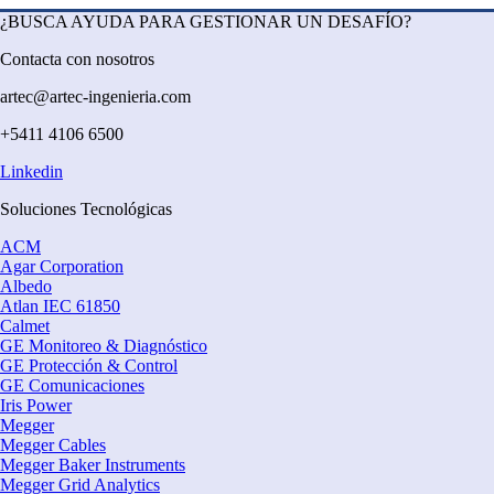
¿BUSCA AYUDA PARA GESTIONAR UN DESAFÍO?
Contacta con nosotros
artec@artec-ingenieria.com
+5411 4106 6500
Linkedin
Soluciones Tecnológicas
ACM
Agar Corporation
Albedo
Atlan IEC 61850
Calmet
GE Monitoreo & Diagnóstico
GE Protección & Control
GE Comunicaciones
Iris Power
Megger
Megger Cables
Megger Baker Instruments
Megger Grid Analytics