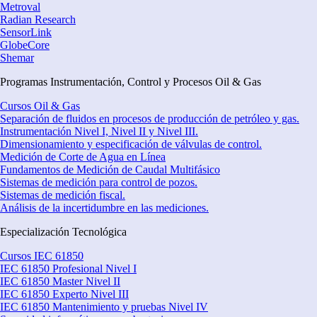
Metroval
Radian Research
SensorLink
GlobeCore
Shemar
Programas Instrumentación, Control y Procesos Oil & Gas
Cursos Oil & Gas
Separación de fluidos en procesos de producción de petróleo y gas.
Instrumentación Nivel I, Nivel II y Nivel III.
Dimensionamiento y especificación de válvulas de control.
Medición de Corte de Agua en Línea
Fundamentos de Medición de Caudal Multifásico
Sistemas de medición para control de pozos.
Sistemas de medición fiscal.
Análisis de la incertidumbre en las mediciones.
Especialización Tecnológica
Cursos IEC 61850
IEC 61850 Profesional Nivel I
IEC 61850 Master Nivel II
IEC 61850 Experto Nivel III
IEC 61850 Mantenimiento y pruebas Nivel IV