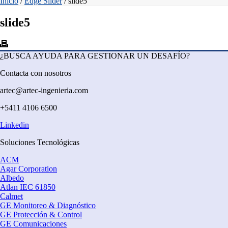
Inicio
/
Edge Slider
/ slide5
slide5
¿BUSCA AYUDA PARA GESTIONAR UN DESAFÍO?
Contacta con nosotros
artec@artec-ingenieria.com
+5411 4106 6500
Linkedin
Soluciones Tecnológicas
ACM
Agar Corporation
Albedo
Atlan IEC 61850
Calmet
GE Monitoreo & Diagnóstico
GE Protección & Control
GE Comunicaciones