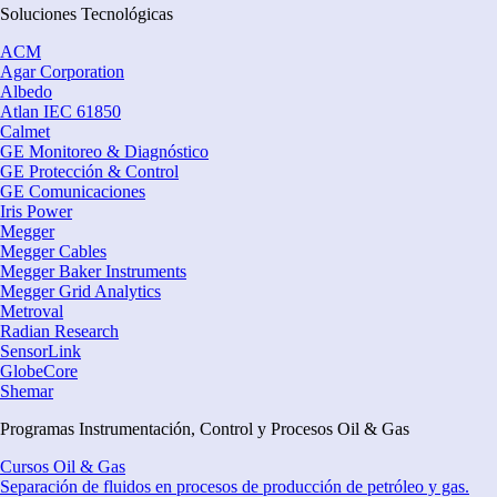
Soluciones Tecnológicas
ACM
Agar Corporation
Albedo
Atlan IEC 61850
Calmet
GE Monitoreo & Diagnóstico
GE Protección & Control
GE Comunicaciones
Iris Power
Megger
Megger Cables
Megger Baker Instruments
Megger Grid Analytics
Metroval
Radian Research
SensorLink
GlobeCore
Shemar
Programas Instrumentación, Control y Procesos Oil & Gas
Cursos Oil & Gas
Separación de fluidos en procesos de producción de petróleo y gas.