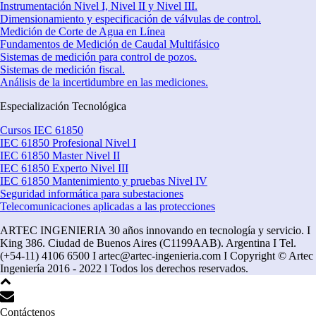
Instrumentación Nivel I, Nivel II y Nivel III.
Dimensionamiento y especificación de válvulas de control.
Medición de Corte de Agua en Línea
Fundamentos de Medición de Caudal Multifásico
Sistemas de medición para control de pozos.
Sistemas de medición fiscal.
Análisis de la incertidumbre en las mediciones.
Especialización Tecnológica
Cursos IEC 61850
IEC 61850 Profesional Nivel I
IEC 61850 Master Nivel II
IEC 61850 Experto Nivel III
IEC 61850 Mantenimiento y pruebas Nivel IV
Seguridad informática para subestaciones
Telecomunicaciones aplicadas a las protecciones
ARTEC INGENIERIA 30 años innovando en tecnología y servicio. I
King 386. Ciudad de Buenos Aires (C1199AAB). Argentina I Tel.
(+54-11) 4106 6500 I artec@artec-ingenieria.com I Copyright © Artec
Ingeniería 2016 - 2022 l Todos los derechos reservados.
Contáctenos