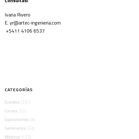
Consultas:
Ivana Rivero
E. yr@artec-ingenieria.com
+5411 4106 6537
CATEGORÍAS
Eventos
(227)
Cursos
(52)
Exposiciones
(8)
Seminarios
(33)
Webinar
(122)