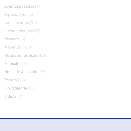
eventospasados
(8)
Exposiciones
(6)
Lanzamientos
(99)
nuevosevento
(169)
Pasados
(5)
Próximos
(187)
Recursos Técnicos
(104)
Manuales
(3)
Notas de Aplicación
(82)
Papers
(12)
Sin categoría
(69)
Videos
(7)