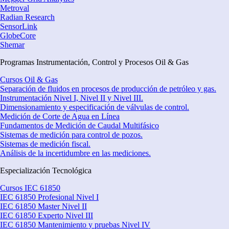
Metroval
Radian Research
SensorLink
GlobeCore
Shemar
Programas Instrumentación, Control y Procesos Oil & Gas
Cursos Oil & Gas
Separación de fluidos en procesos de producción de petróleo y gas.
Instrumentación Nivel I, Nivel II y Nivel III.
Dimensionamiento y especificación de válvulas de control.
Medición de Corte de Agua en Línea
Fundamentos de Medición de Caudal Multifásico
Sistemas de medición para control de pozos.
Sistemas de medición fiscal.
Análisis de la incertidumbre en las mediciones.
Especialización Tecnológica
Cursos IEC 61850
IEC 61850 Profesional Nivel I
IEC 61850 Master Nivel II
IEC 61850 Experto Nivel III
IEC 61850 Mantenimiento y pruebas Nivel IV